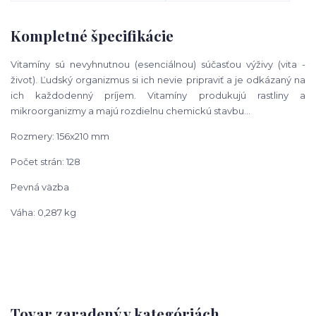
Kompletné špecifikácie
Vitamíny sú nevyhnutnou (esenciálnou) súčasťou výživy (vita -
život).
Ľudský organizmus si ich nevie pripraviť a je odkázaný na
ich každodenný
príjem. Vitamíny produkujú rastliny a
mikroorganizmy a majú rozdielnu
chemickú stavbu...
Rozmery: 156x210 mm
Počet strán: 128
Pevná väzba
Váha: 0,287 kg
Tovar zaradený v kategóriách