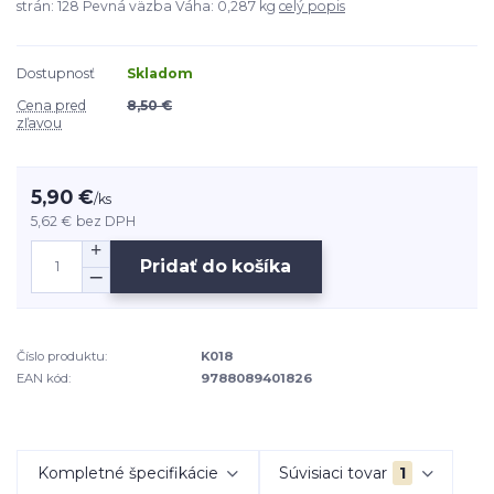
strán: 128 Pevná väzba Váha: 0,287 kg
celý popis
Dostupnosť
Skladom
Cena pred
8,50 €
zľavou
5,90 €
/
ks
5,62 €
bez DPH
Pridať do košíka
Číslo produktu:
K018
EAN kód:
9788089401826
Kompletné špecifikácie
Súvisiaci tovar
1