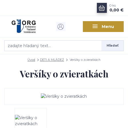
0
ks
0,00 €
Menu
Hľadať
Úvod
DETI A MLÁDEŽ
Veršíky o zvieratkách
Veršíky o zvieratkách