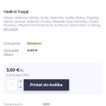
Ondrej Nagaj
Obsah: Ježkovia, Líštičky, Srnky, Veveričky, Syslíky, Bobry, Zajačiky,
Jelene, Jazvece, Ježkovia, Diviaky, Medvede, Rysy, Kamzíky, Vĺčatá ...
Rozmery: 215x305 mm Počet strán: 32 Pevná väzba Váha: 0,439 kg
celý popis
Dostupnosť
Skladom
Cena pred
6,90 €
zľavou
5,50 €
/
ks
5,24 €
bez DPH
Pridať do košíka
Číslo produktu:
K015