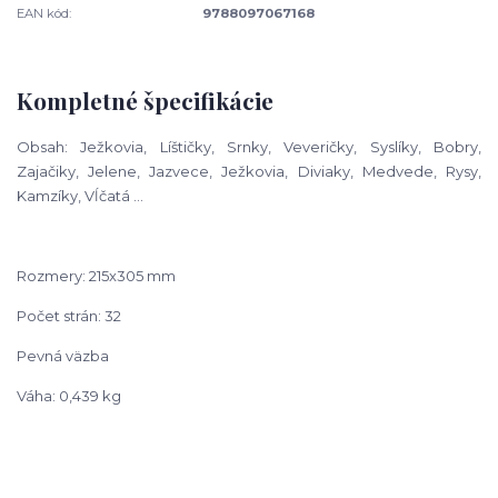
EAN kód:
9788097067168
Kompletné špecifikácie
Obsah: Ježkovia, Líštičky, Srnky, Veveričky, Syslíky, Bobry,
Zajačiky, Jelene,
Jazvece, Ježkovia, Diviaky, Medvede, Rysy,
Kamzíky, Vĺčatá ...
Rozmery: 215x305 mm
Počet strán: 32
Pevná väzba
Váha: 0,439 kg