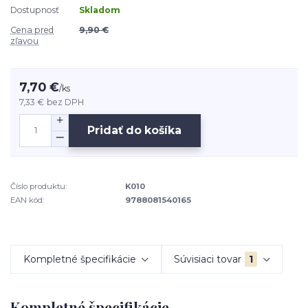
Dostupnosť
Skladom
Cena pred
9,90 €
zľavou
7,70 €
/
ks
7,33 €
bez DPH
Pridať do košíka
Číslo produktu:
K010
EAN kód:
9788081540165
Kompletné špecifikácie
Súvisiaci tovar
1
Kompletné špecifikácie