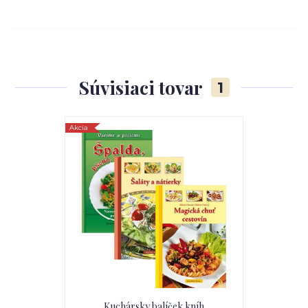
Súvisiaci tovar
1
Akcia
Kuchársky balíček kníh