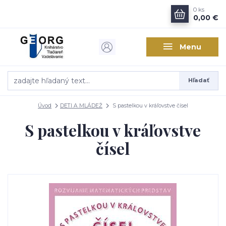
0
ks
0,00 €
Menu
Hľadať
Úvod
DETI A MLÁDEŽ
S pastelkou v kráľovstve čísel
S pastelkou v kráľovstve
čísel