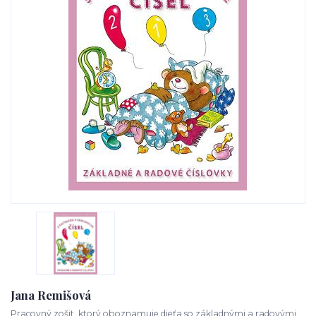
Jana Remišová
Pracovný zošit, ktorý oboznamuje dieťa so základnými a radovými