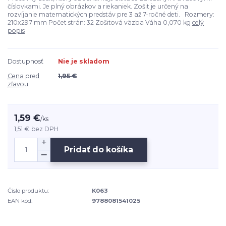
číslovkami. Je plný obrázkov a riekaniek. Zošit je určený na
rozvíjanie matematických predstáv pre 3 až 7-ročné deti. Rozmery:
210x297 mm Počet strán: 32 Zošitová väzba Váha 0,070 kg
celý
popis
Dostupnosť
Nie je skladom
Cena pred
1,95 €
zľavou
1,59 €
/
ks
1,51 €
bez DPH
Pridať do košíka
Číslo produktu:
K063
EAN kód:
9788081541025