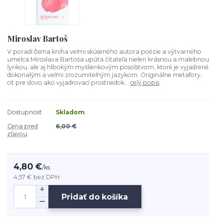
Miroslav Bartoš
V poradí ôsma kniha veľmi skúseného autora poézie a výtvarného
umelca Miroslava Bartoša upúta čitateľa nielen krásnou a malebnou
lyrikou, ale aj hlbokým myšlienkovým posolstvom, ktoré je vyjadrené
dokonalým a veľmi zrozumiteľným jazykom. Originálne metafory,
cit pre slovo ako vyjadrovací prostriedok...
celý popis
Dostupnosť
Skladom
Cena pred
6,00 €
zľavou
4,80 €
/
ks
4,57 €
bez DPH
Pridať do košíka