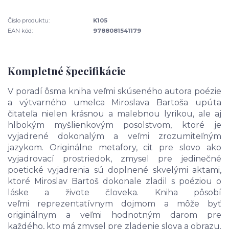
Číslo produktu:
K105
EAN kód:
9788081541179
Kompletné špecifikácie
V poradí ôsma kniha veľmi skúseného autora poézie
a výtvarného umelca Miroslava Bartoša upúta
čitateľa nielen krásnou a malebnou lyrikou, ale aj
hlbokým myšlienkovým posolstvom, ktoré je
vyjadrené dokonalým a veľmi zrozumiteľným
jazykom. Originálne metafory, cit pre slovo ako
vyjadrovací prostriedok, zmysel pre jedinečné
poetické vyjadrenia sú doplnené skvelými aktami,
ktoré Miroslav Bartoš dokonale zladil s poéziou o
láske a živote človeka. Kniha pôsobí
veľmi reprezentatívnym dojmom a môže byť
originálnym a veľmi hodnotným darom pre
každého, kto má zmysel pre zladenie slova a obrazu.