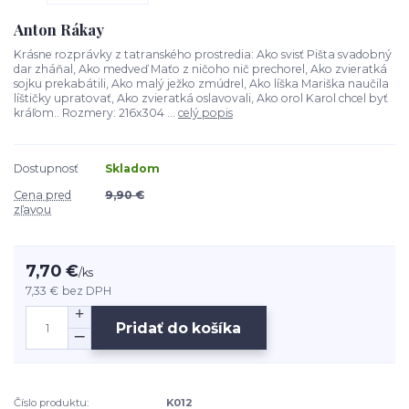
Anton Rákay
Krásne rozprávky z tatranského prostredia: Ako svisť Pišta svadobný
dar zháňal, Ako medveď Maťo z ničoho nič prechorel, Ako zvieratká
sojku prekabátili, Ako malý ježko zmúdrel, Ako líška Mariška naučila
líštičky upratovať, Ako zvieratká oslavovali, Ako orol Karol chcel byť
kráľom.. Rozmery: 216x304 ...
celý popis
Dostupnosť
Skladom
Cena pred
9,90 €
zľavou
7,70 €
/
ks
7,33 €
bez DPH
Pridať do košíka
Číslo produktu:
K012