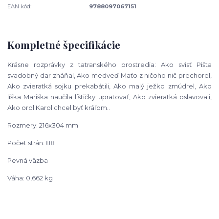
EAN kód:
9788097067151
Kompletné špecifikácie
Krásne rozprávky z tatranského prostredia: Ako svisť Pišta
svadobný dar
zháňal, Ako medveď Maťo z ničoho nič prechorel,
Ako zvieratká sojku
prekabátili, Ako malý ježko zmúdrel, Ako
líška Mariška naučila líštičky
upratovať, Ako zvieratká oslavovali,
Ako orol Karol chcel byť kráľom..
Rozmery: 216x304 mm
Počet strán: 88
Pevná väzba
Váha: 0,662 kg