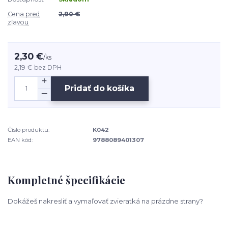
Cena pred
2,90 €
zľavou
2,30 €
/
ks
2,19 €
bez DPH
Pridať do košíka
Číslo produktu:
K042
EAN kód:
9788089401307
Kompletné špecifikácie
Dokážeš nakresliť a vymaľovať zvieratká na prázdne strany?