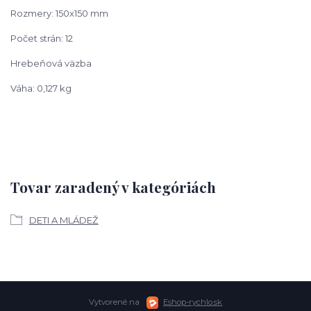
Rozmery: 150x150 mm
Počet strán: 12
Hrebeňová väzba
Váha: 0,127 kg
Tovar zaradený v kategóriách
DETI A MLÁDEŽ
Vytvorené na
Eshop-rychlo.sk