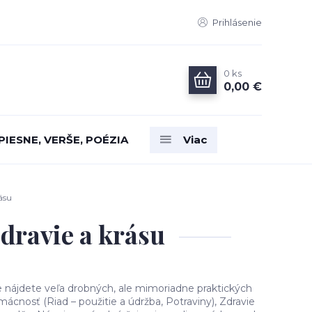
Prihlásenie
0
ks
0,00 €
PIESNE, VERŠE, POÉZIA
Viac
ásu
dravie a krásu
e nájdete veľa drobných, ale mimoriadne praktických
mácnosť (Riad – použitie a údržba, Potraviny), Zdravie