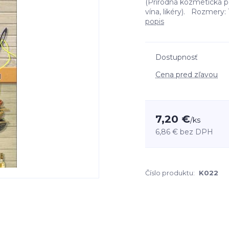
(Prírodná kozmetická po
vína, likéry). Rozmery
popis
Dostupnosť
Cena pred zľavou
7,20 €
/
ks
6,86 €
bez DPH
Číslo produktu:
K022