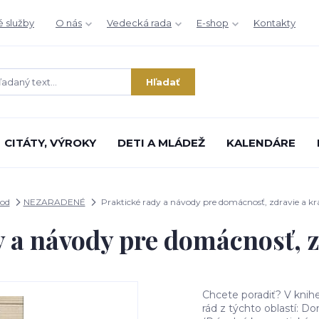
é služby
O nás
Vedecká rada
E-shop
Kontakty
Hľadať
CITÁTY, VÝROKY
DETI A MLÁDEŽ
KALENDÁRE
od
NEZARADENÉ
Praktické rady a návody pre domácnosť, zdravie a kr
y a návody pre domácnosť, z
Chcete poradiť? V knih
rád z týchto oblastí: Do