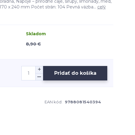
radňa, Nápoje – prírodné čaje, sirupy, limonády, med,
: 170 x 240 mm Počet strán: 104 Pevná väzba...
celý
Skladom
8,90 €
Pridať do košíka
EAN kód:
9788081540394