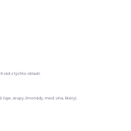
ých
rád z týchto oblastí:
é čaje,
sirupy, limonády, med, vína, likéry).