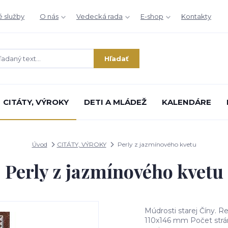
é služby
O nás
Vedecká rada
E-shop
Kontakty
Hľadať
CITÁTY, VÝROKY
DETI A MLÁDEŽ
KALENDÁRE
Úvod
CITÁTY, VÝROKY
Perly z jazmínového kvetu
Perly z jazmínového kvetu
Múdrosti starej Číny. R
110x146 mm Počet strán