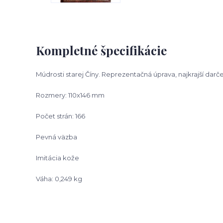
Kompletné špecifikácie
Múdrosti starej Číny. Reprezentačná úprava, najkrajší darč
Rozmery: 110x146 mm
Počet strán: 166
Pevná väzba
Imitácia kože
Váha: 0,249 kg