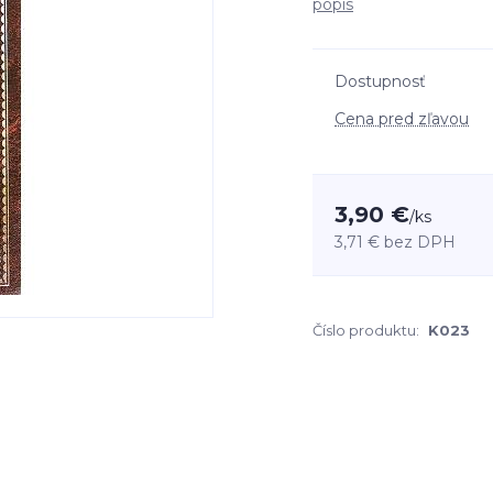
popis
Dostupnosť
Cena pred zľavou
3,90 €
/
ks
3,71 €
bez DPH
Číslo produktu:
K023