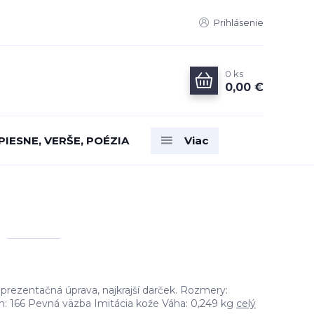
Prihlásenie
0
ks
0,00 €
PIESNE, VERŠE, POÉZIA
Viac
eprezentačná úprava, najkrajší darček. Rozmery:
: 166 Pevná väzba Imitácia kože Váha: 0,249 kg
celý