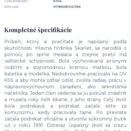
Číslo produktu:
K104
EAN kód:
9788081541186
Kompletné špecifikácie
Príbeh, ktorý si prečítate je napísaný podľa
skutočnosti. Hlavná hrdinka Skarlet, sa narodila o
polnoci, pri splne mesiaca a zrejme preto má
veštecké schopnosti. Bola vychovávaná prísnymi
rodičmi a staromódnou krstnou matkou, bola
baletka a modelka. Nedobrovoľne pracovala na OV
KSS a aby mohla odtiaľ odísť, zvolila radšej prácu v
nápravnovýchovnom zariadení, ako sekretárka
náčelníka. Jeden člen vedenia sa ju pokúsil znásilniť
a musela roky čeliť šikane, z jeho strany. Celý život
bola podnikavá a podnikať začala ešte za
komunizmu, kedy pracovala tajne. Po prevrate
začala podnikať oficiálne a otvorila súkromný butik
už v roku 1991. Doteraz úspešný život sa zrazu