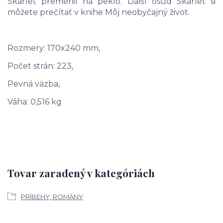
Skarlet premenil na peklo. Daľší osud Skarlet si
môžete prečítať v knihe Môj neobyčajný život.
Rozmery: 170x240 mm,
Počet strán: 223,
Pevná väzba,
Váha: 0,516 kg
Tovar zaradený v kategóriách
PRÍBEHY, ROMÁNY