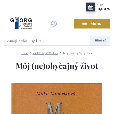
0
ks
0,00 €
Menu
Hľadať
Úvod
PRÍBEHY, ROMÁNY
Môj (ne)obyčajný život
Môj (ne)obyčajný život