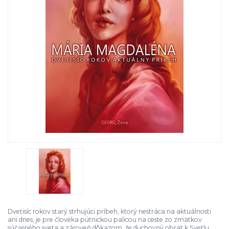
Dvetisíc rokov starý strhujúci príbeh, ktorý nestráca na aktuálnosti
ani dnes, je pre človeka pútnickou palicou na ceste zo zmätkov
súčasného sveta a zároveň dôkazom, že duchovný obrat k Svetlu