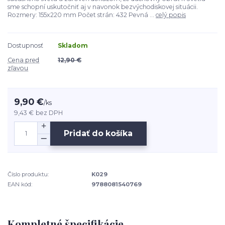
sme schopní uskutočniť aj v navonok bezvýchodiskovej situácii.
Rozmery: 155x220 mm Počet strán: 432 Pevná ...
celý popis
Dostupnosť
Skladom
Cena pred
12,90 €
zľavou
9,90 €
/
ks
9,43 €
bez DPH
Pridať do košíka
Číslo produktu:
K029
EAN kód:
9788081540769
Kompletné špecifikácie