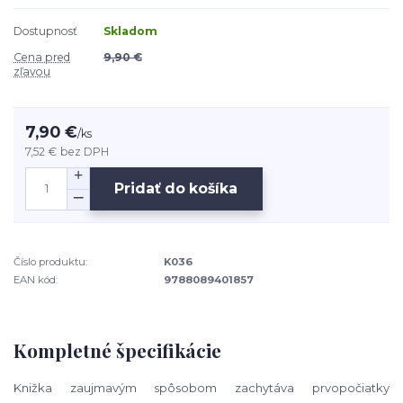
Dostupnosť
Skladom
Cena pred
9,90 €
zľavou
7,90 €
/
ks
7,52 €
bez DPH
Pridať do košíka
Číslo produktu:
K036
EAN kód:
9788089401857
Kompletné špecifikácie
Knižka zaujmavým spôsobom zachytáva prvopočiatky