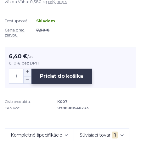
väzba Váha: 0,380 kg
celý popis
Dostupnosť
Skladom
Cena pred
7,90 €
zľavou
6,40 €
/
ks
6,10 €
bez DPH
Pridať do košíka
Číslo produktu:
K007
EAN kód:
9788081540233
Kompletné špecifikácie
Súvisiaci tovar
1