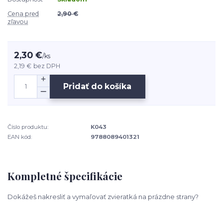
Cena pred
2,90 €
zľavou
2,30 €
/
ks
2,19 €
bez DPH
Pridať do košíka
Číslo produktu:
K043
EAN kód:
9788089401321
Kompletné špecifikácie
Dokážeš nakresliť a vymaľovať zvieratká na prázdne strany?