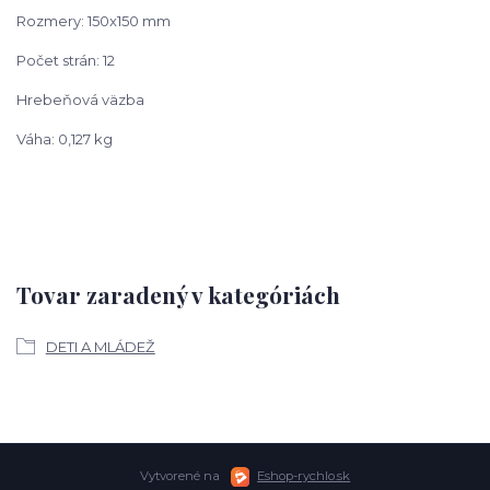
Rozmery: 150x150 mm
Počet strán: 12
Hrebeňová väzba
Váha: 0,127 kg
Tovar zaradený v kategóriách
DETI A MLÁDEŽ
Vytvorené na
Eshop-rychlo.sk