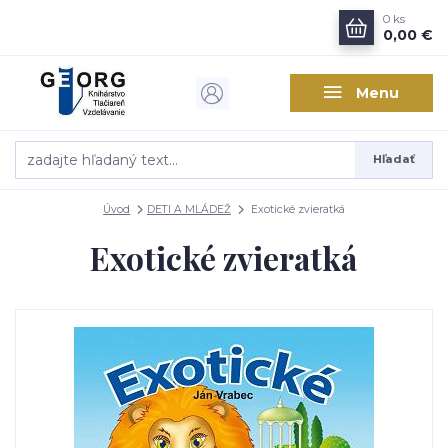
0
ks
0,00 €
Menu
Hľadať
Úvod
DETI A MLÁDEŽ
Exotické zvieratká
Exotické zvieratká