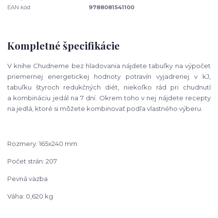
EAN kód:
9788081541100
Kompletné špecifikácie
V knihe Chudneme bez hladovania nájdete tabuľky na výpočet
priemernej energetickej hodnoty potravín vyjadrenej v kJ,
tabuľku štyroch redukčných diét, niekoľko rád pri chudnutí
a kombináciu jedál na 7 dní. Okrem toho v nej nájdete recepty
na jedlá, ktoré si môžete kombinovať podľa vlastného výberu.
Rozmery: 165x240 mm
Počet strán: 207
Pevná väzba
Váha: 0,620 kg