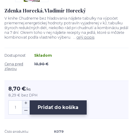
Zdenka Horecká, Vladimír Horecký
V knihe Chudneme bez hladovania nájdete tabuľky na výpočet
priemernej energetickej hodnoty potravín vyjadrenej v kJ, tabuľku
štyroch redukčných diét, niekoľko rád pri chudnutí a kombináciu jedál
na 7 dní. Okrem toho v nej nájdete recepty na jedlá, ktoré si môžete
kombinovať podľa vlastného výberu. ...
celý popis
Dostupnosť
Skladom
Cena pred
10,90 €
zľavou
8,70 €
/
ks
8,29 €
bez DPH
Pridať do košíka
Číslo produktu:
K079