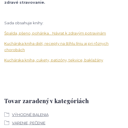
zdravé stravovanie.
Sada obsahuje knihy:
Špalda, pšeno, pohánka... Návrat k zdravým potravinám
Kuchárska kniha diét, recepty na štíhlu líniu aj pri rôznych
chorobách
Kuchárska kniha, cukety, patizóny, tekvice, baklažány
Tovar zaradený v kategóriách
VÝHODNÉ BALENIA
VARENIE, PEČENIE