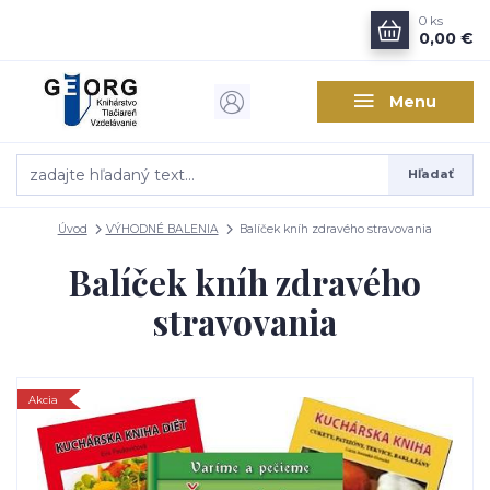
0
ks
0,00 €
Menu
Hľadať
Úvod
VÝHODNÉ BALENIA
Balíček kníh zdravého stravovania
Balíček kníh zdravého
stravovania
Akcia