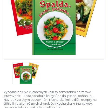
Výhodné balenie kuchárskych kníh so zameraním na zdravé
stravovanie. Sada obsahuje knihy: Špalda, pšeno, pohánka...
Návrat k zdravým potravinám Kuchárska kniha diét, recepty na
štíhlu líniu aj pri rôznych chorobách Kuchárska kniha, cukety,
patizóny, tekvice, baklažány
celý popis